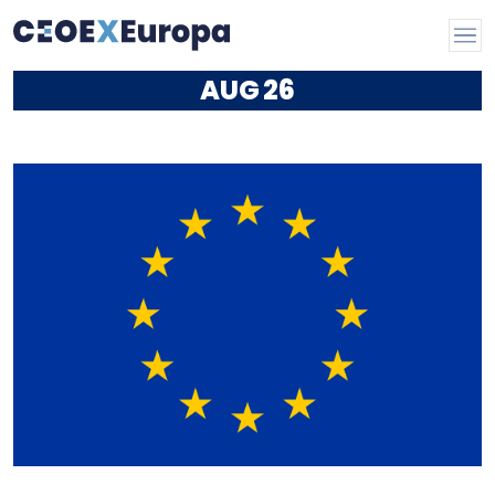
AUG
26