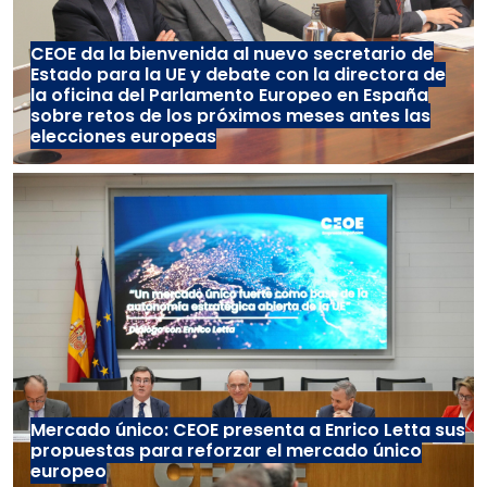
CEOE da la bienvenida al nuevo secretario de
Estado para la UE y debate con la directora de
la oficina del Parlamento Europeo en España
sobre retos de los próximos meses antes las
elecciones europeas
Mercado único: CEOE presenta a Enrico Letta sus
propuestas para reforzar el mercado único
europeo