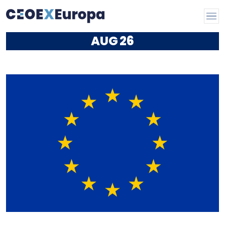
AUG
26