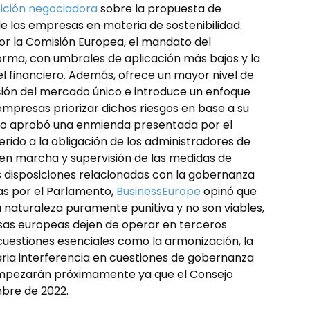
ición negociadora
sobre la propuesta de
 de las empresas en materia de sostenibilidad.
or la Comisión Europea, el mandato del
orma, con umbrales de aplicación más bajos y la
 el financiero. Además, ofrece un mayor nivel de
ión del mercado único e introduce un enfoque
empresas priorizar dichos riesgos en base a su
no aprobó una enmienda presentada por el
ferido a la obligación de los administradores de
 en marcha y supervisión de las medidas de
s disposiciones relacionadas con la gobernanza
as por el Parlamento,
BusinessEurope
opinó que
 naturaleza puramente punitiva y no son viables,
esas europeas dejen de operar en terceros
cuestiones esenciales como la armonización, la
saria interferencia en cuestiones de gobernanza
s empezarán próximamente ya que el Consejo
mbre de 2022.