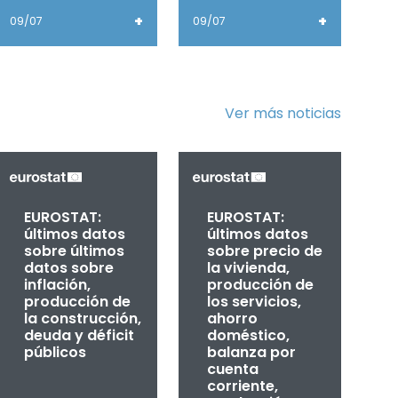
+
+
09/07
09/07
Ver más noticias
EUROSTAT:
EUROSTAT:
últimos datos
últimos datos
sobre últimos
sobre precio de
datos sobre
la vivienda,
inflación,
producción de
producción de
los servicios,
la construcción,
ahorro
deuda y déficit
doméstico,
públicos
balanza por
cuenta
corriente,