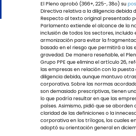
El Pleno aprobó (366+, 225-, 38o) su
pos
Directiva relativa a la diligencia debida
Respecto al texto original presentado p
Parlamento extiende el alcance de la n
inclusión de todos los sectores, incluido
armonización para evitar la fragmentac
basado en el riesgo que permitirá a las 
gravedad. De manera reseñable, el Ple
Grupo PPE que elimina el artículo 26, re
las empresas en relación con la puesta
diligencia debida, aunque mantuvo otra
corporativa. Sobre las normas acordad
son demasiado prescriptivas, tienen una
lo que podría resultar en que las empr
países. Asimismo, pidió que se aborden 
claridad de las definiciones o la innece
corporativa en los trílogos, los cuale
adoptó su orientación general en dicie