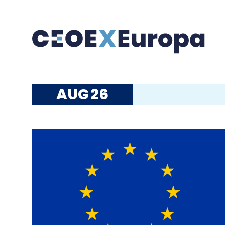
AUG
26