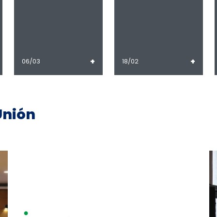
+
+
06/03
18/02
Unión