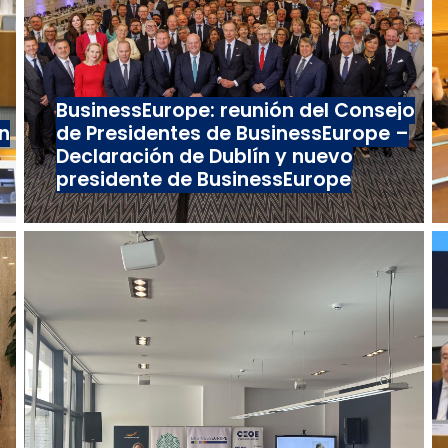
BusinessEurope: reunión del Consejo
n
de Presidentes de BusinessEurope –
Declaración de Dublín y nuevo
presidente de BusinessEurope