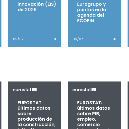
innovación (EIS)
Eurogrupo y
de 2026
puntos en la
agenda del
ECOFIN
+
+
09/07
09/07
EUROSTAT:
EUROSTAT:
últimos datos
últimos datos
sobre
sobre PIB,
producción de
empleo,
la construcción,
comercio