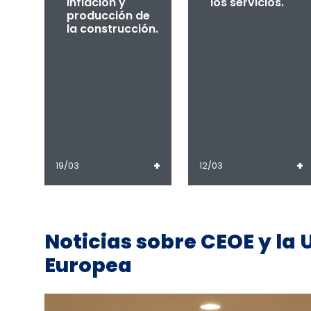
inflación y
los servicios.
producción de
la construcción.
+
+
19/03
12/03
Noticias sobre CEOE y la 
Europea