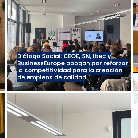
Diálogo Social: CEOE, SN, Ibec y
BusinessEurope abogan por reforzar
la competitividad para la creación
de empleos de calidad