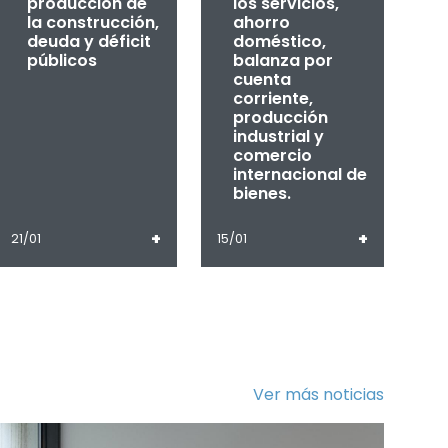
producción de
los servicios,
la construcción,
ahorro
deuda y déficit
doméstico,
públicos
balanza por
cuenta
corriente,
producción
industrial y
comercio
internacional de
bienes.
+
+
21/01
15/01
Ver más noticias