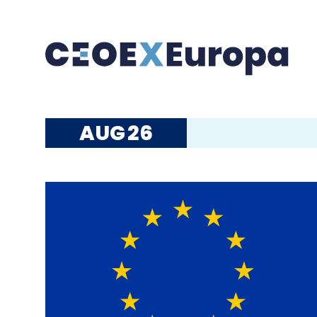
AUG
26