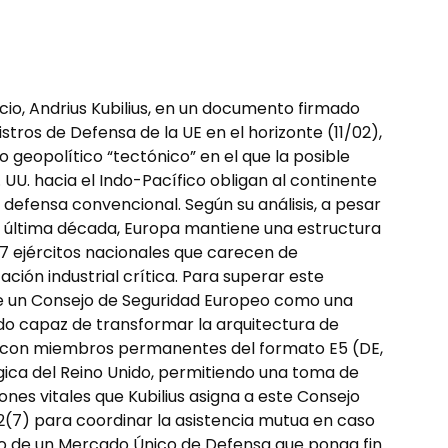
io, Andrius Kubilius, en un documento firmado
stros de Defensa de la UE en el horizonte (11/02),
 geopolítico “tectónico” en el que la posible
. UU. hacia el Indo-Pacífico obligan al continente
 defensa convencional. Según su análisis, a pesar
la última década, Europa mantiene una estructura
7 ejércitos nacionales que carecen de
ción industrial crítica. Para superar este
de un Consejo de Seguridad Europeo como una
ado capaz de transformar la arquitectura de
 con miembros permanentes del formato E5 (DE,
tégica del Reino Unido, permitiendo una toma de
iones vitales que Kubilius asigna a este Consejo
42(7) para coordinar la asistencia mutua en caso
o de un Mercado Único de Defensa que ponga fin