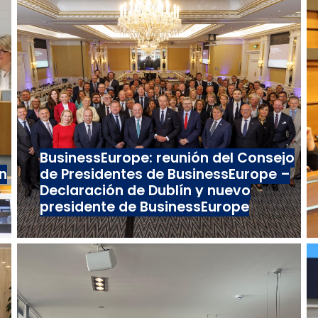
BusinessEurope: reunión del Consejo
n
de Presidentes de BusinessEurope –
Declaración de Dublín y nuevo
presidente de BusinessEurope