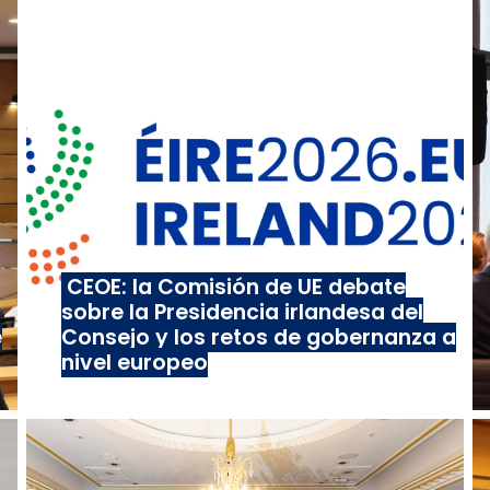
CEOE: la Comisión de UE debate
sobre la Presidencia irlandesa del
e
Consejo y los retos de gobernanza a
nivel europeo