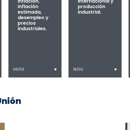
inflación,
internacional y
inflación
producción
estimada,
industrial.
desempleo y
precios
industriales.
+
+
06/03
18/02
Unión