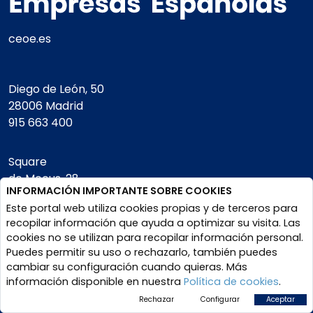
ceoe.es
Diego de León, 50
28006 Madrid
915 663 400
Square
de Meeus, 28.
INFORMACIÓN IMPORTANTE SOBRE COOKIES
1000 Bruselas
Este portal web utiliza cookies propias y de terceros para
+32 (0) 2897 87 70
recopilar información que ayuda a optimizar su visita. Las
cookies no se utilizan para recopilar información personal.
CIF- G28496636
Puedes permitir su uso o rechazarlo, también puedes
cambiar su configuración cuando quieras. Más
información disponible en nuestra
Política de cookies
.
Home
Rechazar
Configurar
Aceptar