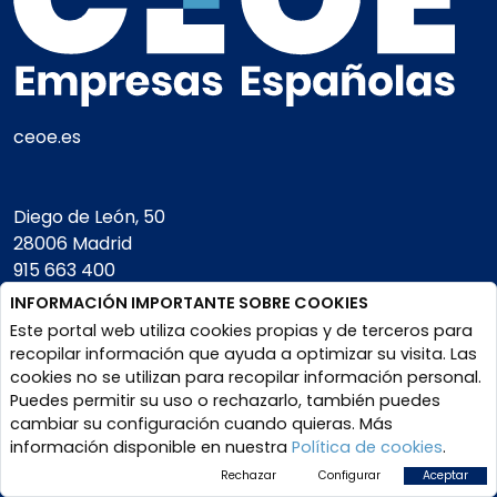
ceoe.es
Diego de León, 50
28006 Madrid
915 663 400
INFORMACIÓN IMPORTANTE SOBRE COOKIES
Este portal web utiliza cookies propias y de terceros para
Square
recopilar información que ayuda a optimizar su visita. Las
de Meeus, 28.
cookies no se utilizan para recopilar información personal.
1000 Bruselas
Puedes permitir su uso o rechazarlo, también puedes
+32 (0) 2897 87 70
cambiar su configuración cuando quieras. Más
información disponible en nuestra
Política de cookies
.
CIF- G28496636
Rechazar
Configurar
Aceptar